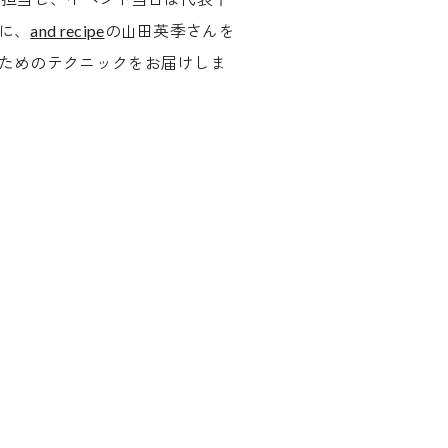
に、
and recipe
の山田英季さんを
ためのテクニックをお届けしま