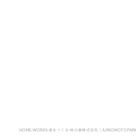
HOME
›
WORKS
›
食をつくる
›
味の素株式会社｜AJINOMOTO P