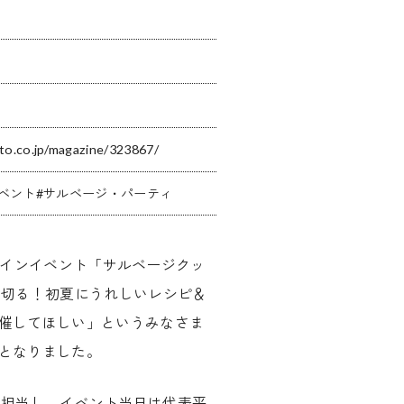
oto.co.jp/magazine/323867/
ベント
サルベージ・パーティ
オンラインイベント「サルベージクッ
い切る！初夏にうれしいレシピ＆
催してほしい」というみなさま
となりました。
発を担当し、イベント当日は代表平